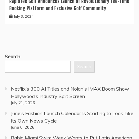
RapidTee Golf Announces Launch of Revolutionary Tee-Time
Booking Platform and Exclusive Golf Community
July 3, 2024
Search
Search
Netflix’s 300 AI Titles and Nolan’s IMAX Boom Show
Hollywood’s Industry Split Screen
July 21, 2026
June’s Fashion Launch Calendar Is Starting to Look Like
Its Own News Cycle
June 6, 2026
Bahia Miami Swim Week Wants to Put Latin American