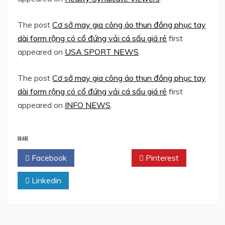
The post
Cơ sở may gia công áo thun đồng phục tay
dài form rộng có cổ đứng vải cá sấu giá rẻ
first
appeared on
USA SPORT NEWS
.
The post
Cơ sở may gia công áo thun đồng phục tay
dài form rộng có cổ đứng vải cá sấu giá rẻ
first
appeared on
INFO NEWS
.
SHARE
Facebook
Twitter
Pinterest
Linkedin