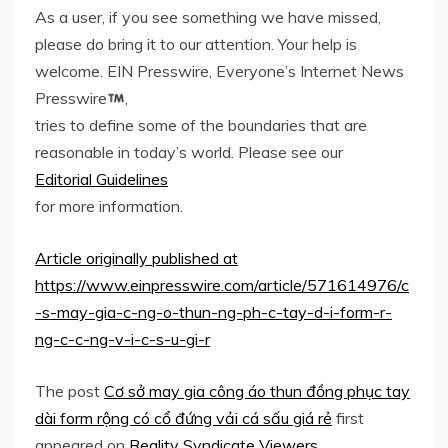
As a user, if you see something we have missed,
please do bring it to our attention. Your help is
welcome. EIN Presswire, Everyone’s Internet News
Presswire
,
tries to define some of the boundaries that are
reasonable in today’s world. Please see our
Editorial Guidelines
for more information.
Article originally published at
https://www.einpresswire.com/article/571614976/c
-s-may-gia-c-ng-o-thun-ng-ph-c-tay-d-i-form-r-
ng-c-c-ng-v-i-c-s-u-gi-r
The post
Cơ sở may gia công áo thun đồng phục tay
dài form rộng có cổ đứng vải cá sấu giá rẻ
first
appeared on
Reality Syndicate Viewers
.