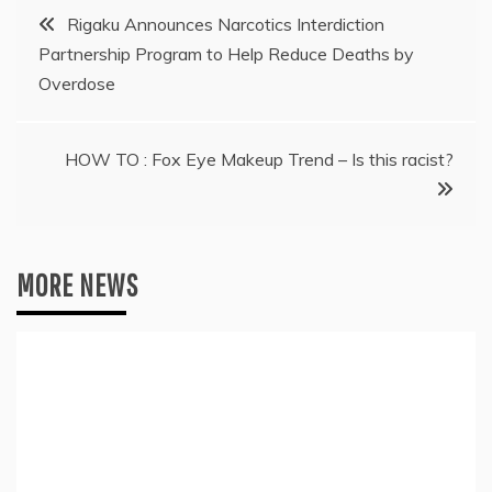
Post
Rigaku Announces Narcotics Interdiction
Partnership Program to Help Reduce Deaths by
navigation
Overdose
HOW TO : Fox Eye Makeup Trend – Is this racist?
MORE NEWS