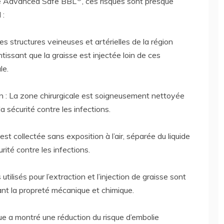
ole Advanced Safe BBL
, ces risques sont presque
 :
Les structures veineuses et artérielles de la région
tissant que la graisse est injectée loin de ces
le.
n : La zone chirurgicale est soigneusement nettoyée
 sécurité contre les infections.
st collectée sans exposition à l’air, séparée du liquide
rité contre les infections.
ilisés pour l’extraction et l’injection de graisse sont
ant la propreté mécanique et chimique.
ue a montré une réduction du risque d’embolie