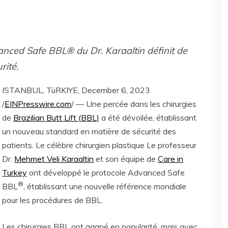
anced Safe BBL® du Dr. Karaaltin définit de
rité.
ISTANBUL, TüRKIYE, December 6, 2023
/
EINPresswire.com
/ — Une percée dans les chirurgies
de
Brazilian Butt Lift (BBL)
a été dévoilée, établissant
un nouveau standard en matière de sécurité des
patients. Le célèbre chirurgien plastique Le professeur
Dr.
Mehmet Veli Karaaltin
et son équipe de
Care in
Turkey
ont développé le protocole Advanced Safe
®
BBL
, établissant une nouvelle référence mondiale
pour les procédures de BBL.
Les chirurgies BBL ont gagné en popularité, mais avec